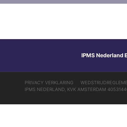
IPMS Nederland 
PRIVACY VERKLARING
WEDSTRIJDREGLEM
IPMS NEDERLAND, KVK AMSTERDAM 4053144