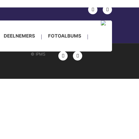
nkade 24, Houten
DEELNEMERS
FOTOALBUMS
© IPMS