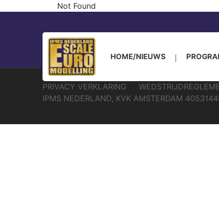
Not Found
IPMS Nederland 
HOME/NIEUWS
PROGR
PRIVACY VERKLARING
WEDSTRIJDREGLEM
IPMS NEDERLAND, KVK AMSTERDAM 4053144