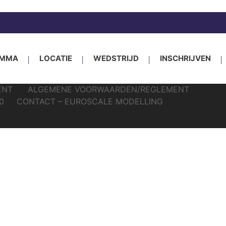
ESM: 28 november 2026 – Expo Houten, Meidoor
AMMA
LOCATIE
WEDSTRIJD
INSCHRIJVEN
ENT
ALGEMENE VOORWAARDEN/REGLEMENT
0
CONTACT – EUROSCALE MODELLING