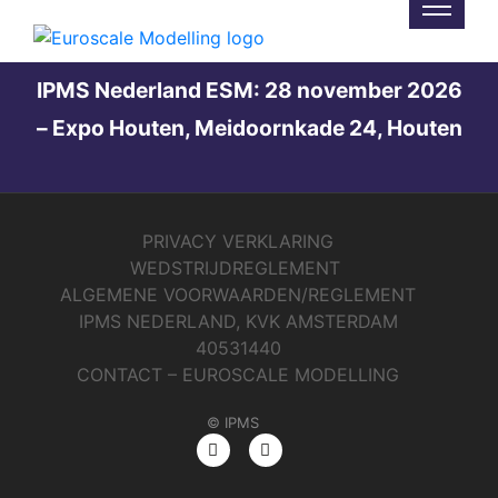
Not Found
IPMS Nederland ESM: 28 november 2026
– Expo Houten, Meidoornkade 24, Houten
PRIVACY VERKLARING
WEDSTRIJDREGLEMENT
ALGEMENE VOORWAARDEN/REGLEMENT
IPMS NEDERLAND, KVK AMSTERDAM
40531440
CONTACT – EUROSCALE MODELLING
© IPMS