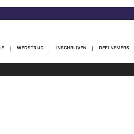
ESM: 28 november 2026 – Expo Houten, Meidoor
IE
WEDSTRIJD
INSCHRIJVEN
DEELNEMERS
ENT
ALGEMENE VOORWAARDEN/REGLEMENT
0
CONTACT – EUROSCALE MODELLING