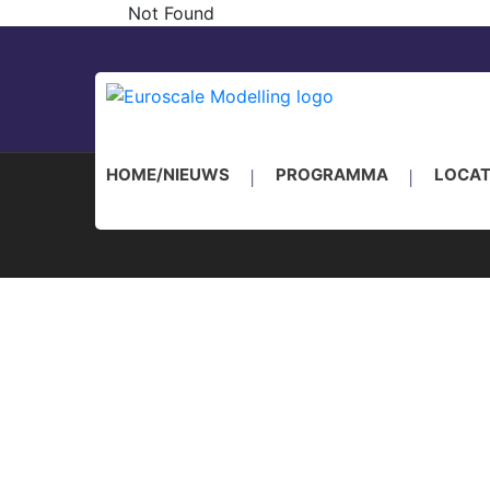
Not Found
IPMS Nederland 
HOME/NIEUWS
PROGRAMMA
LOCAT
PRIVACY VERKLARING
WEDSTRIJDREGLEM
IPMS NEDERLAND, KVK AMSTERDAM 4053144