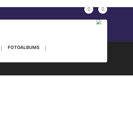
nkade 24, Houten
FOTOALBUMS
© IPMS