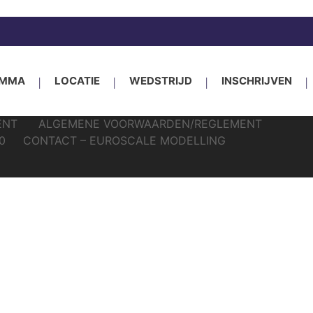
ESM: 28 november 2026 – Expo Houten, Meidoor
AMMA
LOCATIE
WEDSTRIJD
INSCHRIJVEN
ENT
ALGEMENE VOORWAARDEN/REGLEMENT
0
CONTACT – EUROSCALE MODELLING