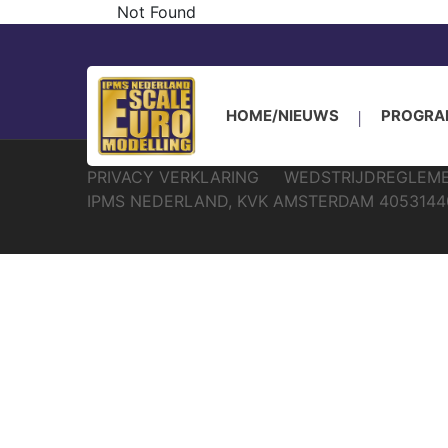
Not Found
IPMS Nederland 
HOME/NIEUWS
PROGR
PRIVACY VERKLARING
WEDSTRIJDREGLEM
IPMS NEDERLAND, KVK AMSTERDAM 4053144