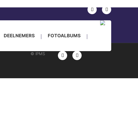
nkade 24, Houten
DEELNEMERS
FOTOALBUMS
© IPMS