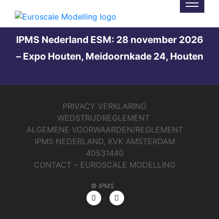
Not Found
IPMS Nederland ESM: 28 november 2026
– Expo Houten, Meidoornkade 24, Houten
PRIVACY VERKLARING
WEDSTRIJDREGLEMENT
ALGEMENE VOORWAARDEN/REGLEMENT
IPMS NEDERLAND, KVK AMSTERDAM
40531440
CONTACT – EUROSCALE MODELLING
© IPMS