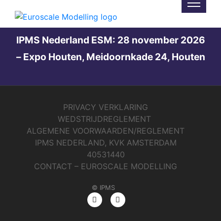
Not Found
IPMS Nederland ESM: 28 november 2026
– Expo Houten, Meidoornkade 24, Houten
PRIVACY VERKLARING
WEDSTRIJDREGLEMENT
ALGEMENE VOORWAARDEN/REGLEMENT
IPMS NEDERLAND, KVK AMSTERDAM
40531440
CONTACT – EUROSCALE MODELLING
© IPMS