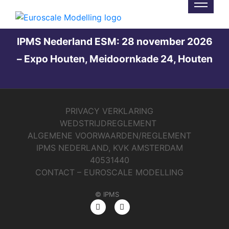
Not Found
IPMS Nederland ESM: 28 november 2026
– Expo Houten, Meidoornkade 24, Houten
PRIVACY VERKLARING
WEDSTRIJDREGLEMENT
ALGEMENE VOORWAARDEN/REGLEMENT
IPMS NEDERLAND, KVK AMSTERDAM
40531440
CONTACT – EUROSCALE MODELLING
© IPMS