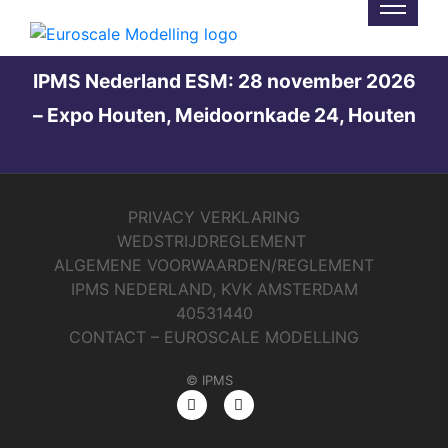
Not Found
IPMS Nederland ESM: 28 november 2026
– Expo Houten, Meidoornkade 24, Houten
PRIVACY VERKLARING
WEDSTRIJDREGLEMENT
ALGEMENE VOORWAARDEN/REGLEMENT
IPMS NEDERLAND, KVK AMSTERDAM
40531440
CONTACT – EUROSCALE MODELLING
© IPMS