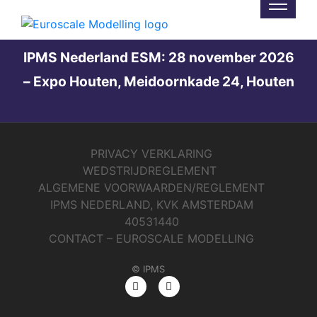
Not Found
IPMS Nederland ESM: 28 november 2026
– Expo Houten, Meidoornkade 24, Houten
PRIVACY VERKLARING
WEDSTRIJDREGLEMENT
ALGEMENE VOORWAARDEN/REGLEMENT
IPMS NEDERLAND, KVK AMSTERDAM
40531440
CONTACT – EUROSCALE MODELLING
© IPMS